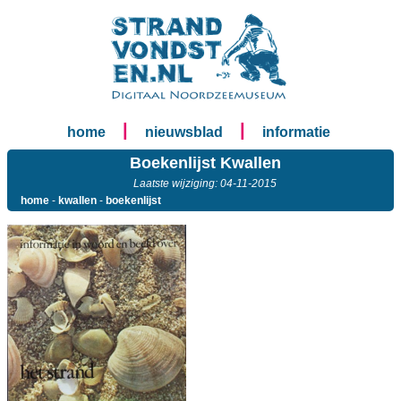
|
|
home
nieuwsblad
informatie
Boekenlijst Kwallen
Laatste wijziging: 04-11-2015
home
-
kwallen
-
boekenlijst