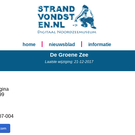
|
|
home
nieuwsblad
informatie
De Groene Zee
Laatste wijziging: 21-12-2017
gina
99
07-004