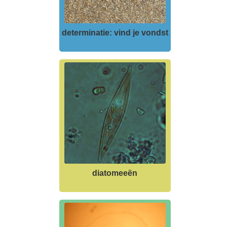
determinatie: vind je vondst
diatomeeën