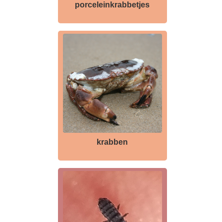
porceleinkrabbetjes
krabben