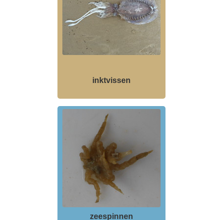
inktvissen
zeespinnen