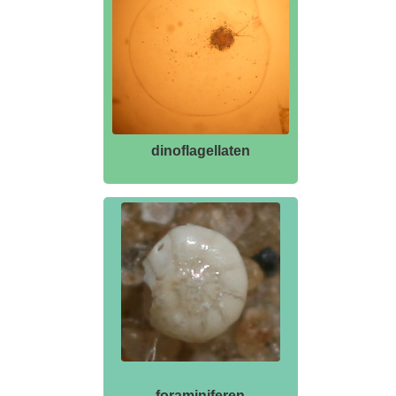
dinoflagellaten
foraminiferen