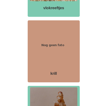
vlokreeftjes
krill