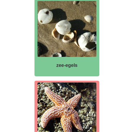
zee-egels