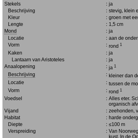
Stekels
:
ja
Beschrijving
:
stevig, klein e
Kleur
:
groen met ee
Lengte
:
1,5 cm
Mond
:
ja
Locatie
:
aan de onder
Vorm
:
1
rond
Kaken
:
ja
Lantaarn van Aristoteles
:
ja
Anaalopening
:
1
ja
Beschrijving
:
kleiner dan
Locatie
:
tussen de mo
Vorm
:
1
rond
Voedsel
:
Alles eter. S
organisch afv
Vijand
:
zeehonden, v
Habitat
:
harde onderg
Diepte
:
≤100 m
Verspreiding
:
Van Noorwege
kust. In de O