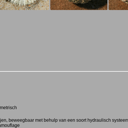
mmetrisch
 rijen, beweegbaar met behulp van een soort hydraulisch syste
amouflage