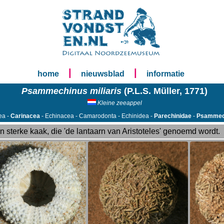
|
|
home
nieuwsblad
informatie
Psammechinus miliaris
(P.L.S. Müller, 1771)
Kleine zeeappel
ea -
Carinacea
- Echinacea - Camarodonta - Echinidea -
Parechinidae
-
Psammec
n sterke kaak, die 'de lantaarn van Aristoteles' genoemd wordt.