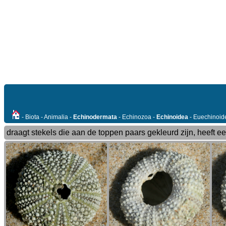
- Biota - Animalia -
Echinodermata
- Echinozoa -
Echinoidea
- Euechinoid
draagt stekels die aan de toppen paars gekleurd zijn, heeft ee