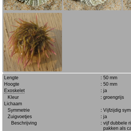
Lengte
:
50 mm
Hoogte
:
50 mm
Exoskelet
:
ja
Kleur
:
groengrijs
Lichaam
Symmetrie
:
Vijfzijdig sy
Zuigvoetjes
:
ja
Beschrijving
:
vijf dubbele
pakken als c