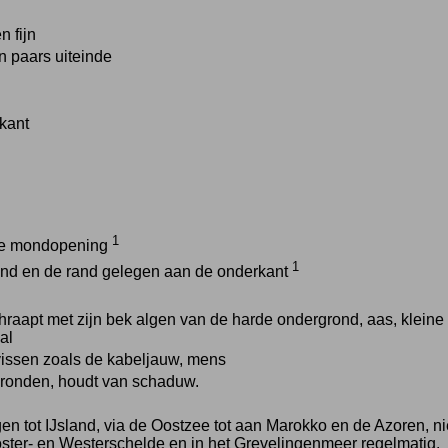
n fijn
n paars uiteinde
kant
1
 de mondopening
1
nd en de rand gelegen aan de onderkant
chraapt met zijn bek algen van de harde ondergrond, aas, klein
al
issen zoals de kabeljauw, mens
ronden, houdt van schaduw.
n tot IJsland, via de Oostzee tot aan Marokko en de Azoren, n
oster- en Westerschelde en in het Grevelingenmeer regelmatig.