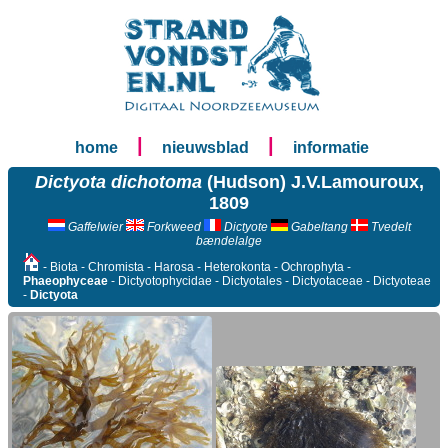
|
|
home
nieuwsblad
informatie
Dictyota dichotoma
(Hudson) J.V.Lamouroux,
1809
Gaffelwier
Forkweed
Dictyote
Gabeltang
Tvedelt
bændelalge
- Biota - Chromista - Harosa - Heterokonta - Ochrophyta -
Phaeophyceae
- Dictyotophycidae - Dictyotales - Dictyotaceae - Dictyoteae
-
Dictyota