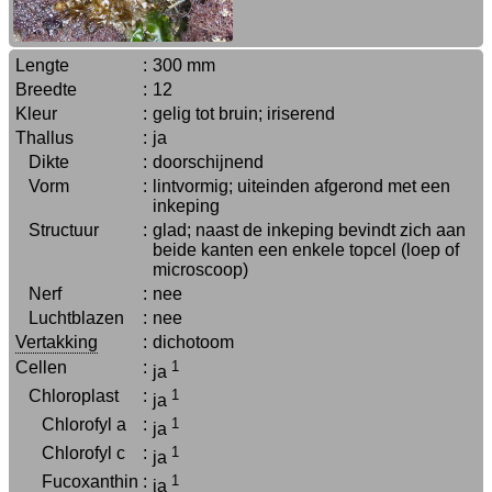
Lengte
:
300 mm
Breedte
:
12
Kleur
:
gelig tot bruin; iriserend
Thallus
:
ja
Dikte
:
doorschijnend
Vorm
:
lintvormig; uiteinden afgerond met een
inkeping
Structuur
:
glad; naast de inkeping bevindt zich aan
beide kanten een enkele topcel (loep of
microscoop)
Nerf
:
nee
Luchtblazen
:
nee
Vertakking
:
dichotoom
Cellen
:
1
ja
Chloroplast
:
1
ja
Chlorofyl a
:
1
ja
Chlorofyl c
:
1
ja
Fucoxanthin
:
1
ja