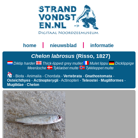
|
|
home
nieuwsblad
informatie
Chelon labrosus
(Risso, 1827)
Diklip harder
Thick-lipped grey mullet
Mulet lippu
Dicklippige
Meeräsche
Tyklæbet multe
Tykkleppet multe
- Biota - Animalia - Chordata -
Vertebrata
-
Gnathostomata
-
Osteichthyes
-
Actinopterygii
- Actinopteri -
Teleostei
-
Mugiliformes
-
Mugilidae
-
Chelon