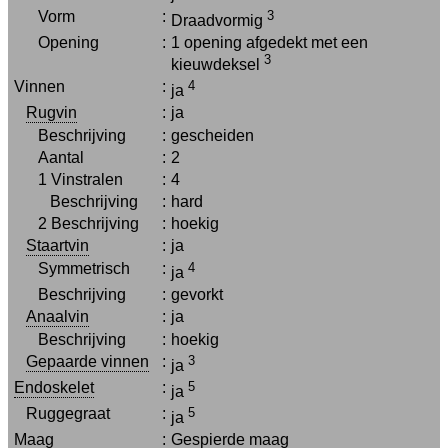
Vorm
:
3
Draadvormig
Opening
:
1 opening afgedekt met een
3
kieuwdeksel
Vinnen
:
4
ja
Rugvin
:
ja
Beschrijving
:
gescheiden
Aantal
:
2
1 Vinstralen
:
4
Beschrijving
:
hard
2 Beschrijving
:
hoekig
Staartvin
:
ja
Symmetrisch
:
4
ja
Beschrijving
:
gevorkt
Anaalvin
:
ja
Beschrijving
:
hoekig
Gepaarde vinnen
:
3
ja
Endoskelet
:
5
ja
Ruggegraat
:
5
ja
Maag
:
Gespierde maag