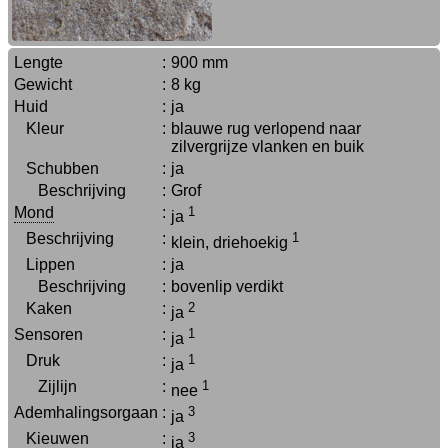
Lengte
:
900 mm
Gewicht
:
8 kg
Huid
:
ja
Kleur
:
blauwe rug verlopend naar
zilvergrijze vlanken en buik
Schubben
:
ja
Beschrijving
:
Grof
Mond
:
1
ja
Beschrijving
:
1
klein, driehoekig
Lippen
:
ja
Beschrijving
:
bovenlip verdikt
Kaken
:
2
ja
Sensoren
:
1
ja
Druk
:
1
ja
Zijlijn
:
1
nee
Ademhalingsorgaan
:
3
ja
Kieuwen
:
3
ja