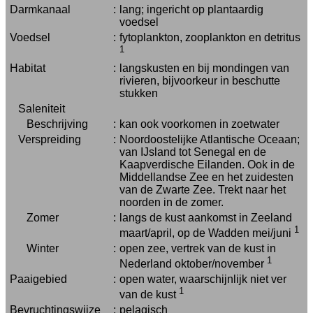
Darmkanaal
:
lang; ingericht op plantaardig
voedsel
Voedsel
:
fytoplankton, zooplankton en detritus
1
Habitat
:
langskusten en bij mondingen van
rivieren, bijvoorkeur in beschutte
stukken
Saleniteit
Beschrijving
:
kan ook voorkomen in zoetwater
Verspreiding
:
Noordoostelijke Atlantische Oceaan;
van IJsland tot Senegal en de
Kaapverdische Eilanden. Ook in de
Middellandse Zee en het zuidesten
van de Zwarte Zee. Trekt naar het
noorden in de zomer.
Zomer
:
langs de kust aankomst in Zeeland
1
maart/april, op de Wadden mei/juni
Winter
:
open zee, vertrek van de kust in
1
Nederland oktober/november
Paaigebied
:
open water, waarschijnlijk niet ver
1
van de kust
Bevruchtingswijze
:
pelagisch