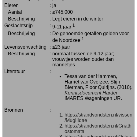
Eieren
:
ja
Aantal
:
≤745.000
Beschrijving
:
Legt eieren in de winter
Geslachtsrijp
:
1
9-11 jaar
Beschrijving
:
De genoemde getallen gelden voor
1
de Noordzee
Levensverwachting
:
≤23 jaar
Beschrijving
:
normaal tussen de 9-12 jaar;
vrouwtjes worden ouder dan
mannetjes
Literatuur
:
Tessa van der Hammen,
Harriët van Overzee, Stijn
Bierman, Floor Quirijns. (2010).
Kennisdocument Harder
:
IMARES Wageningen UR.
Bronnen
:
https://strandvondsten.nl/vissen
/Mugilidae
https://strandvondsten.nl/Gnath
ostomata
https://strandvondsten.nl/Osteic