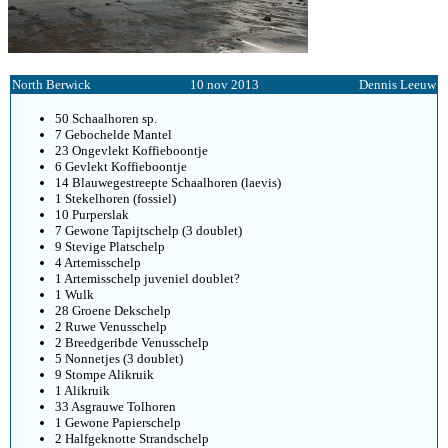
North Berwick
10 nov 2013
Dennis Leeuw
50 Schaalhoren sp.
7 Gebochelde Mantel
23 Ongevlekt Koffieboontje
6 Gevlekt Koffieboontje
14 Blauwegestreepte Schaalhoren (laevis)
1 Stekelhoren (fossiel)
10 Purperslak
7 Gewone Tapijtschelp (3 doublet)
9 Stevige Platschelp
4 Artemisschelp
1 Artemisschelp juveniel doublet?
1 Wulk
28 Groene Dekschelp
2 Ruwe Venusschelp
2 Breedgeribde Venusschelp
5 Nonnetjes (3 doublet)
9 Stompe Alikruik
1 Alikruik
33 Asgrauwe Tolhoren
1 Gewone Papierschelp
2 Halfgeknotte Strandschelp