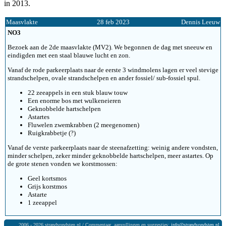
in 2013.
Maasvlakte
28 feb 2023
Dennis Leeuw
NO3
Bezoek aan de 2de maasvlakte (MV2). We begonnen de dag met sneeuw en
eindigden met een staal blauwe lucht en zon.
Vanaf de rode parkeerplaats naar de eerste 3 windmolens lagen er veel stevige
strandschelpen, ovale strandschelpen en ander fossiel/ sub-fossiel spul.
22 zeeappels in een stuk blauw touw
Een enorme bos met wulkeneieren
Geknobbelde hartschelpen
Astartes
Fluwelen zwemkrabben (2 meegenomen)
Ruigkrabbetje (?)
Vanaf de verste parkeerplaats naar de steenafzetting: weinig andere vondsten,
minder schelpen, zeker minder geknobbelde hartschelpen, meer astartes. Op
de grote stenen vonden we korstmossen:
Geel kortsmos
Grijs korstmos
Astarte
1 zeeappel
2006 - 2026 strandvondsten.nl / Commentaar, aanvullingen en suggesties:
info@strandvondsten.nl