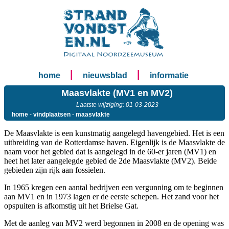
|
|
home
nieuwsblad
informatie
Maasvlakte (MV1 en MV2)
Laatste wijziging: 01-03-2023
home
-
vindplaatsen
-
maasvlakte
De Maasvlakte is een kunstmatig aangelegd havengebied. Het is een
uitbreiding van de Rotterdamse haven. Eigenlijk is de Maasvlakte de
naam voor het gebied dat is aangelegd in de 60-er jaren (MV1) en
heet het later aangelegde gebied de 2de Maasvlakte (MV2). Beide
gebieden zijn rijk aan fossielen.
In 1965 kregen een aantal bedrijven een vergunning om te beginnen
aan MV1 en in 1973 lagen er de eerste schepen. Het zand voor het
opspuiten is afkomstig uit het Brielse Gat.
Met de aanleg van MV2 werd begonnen in 2008 en de opening was