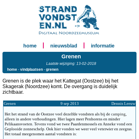
|
|
home
nieuwsblad
informatie
Grenen
Laatste wijziging: 13-02-2018
home
-
vindplaatsen
-
grenen
Grenen is de plek waar het Kattegat (Oostzee) bij het
Skagerak (Noordzee) komt. De overgang is duidelijk
zichtbaar.
Grenen
9 sep 2013
Dennis Leeuw
Het het strand van de Oostzee veel dezelfde vondsten als bij de
camping
,
alleen in andere verhoudingen. Hier lagen meer Penhorens en minder
Pelikaansvoeten. Tevens vond we twee Paardenmossels en Anneke vond een
Geplooide zonneschelp. Ook hier vonden we weer veel veterwier en zeegras.
Het totaal meegenomen aantal vondsten is: