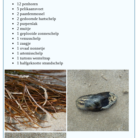
12 penhoren
5 pelikaansvoet
2 paardenmossel
2 gedoornde hartschelp
2 purperslak
2 muitje
1 geplooide zonneschelp
1 venusschelp
1 zaagje
1 ovaal nonnetje
1 artemisschelp
1 turtons wenteltrap
1 halfgeknotte strandschelp