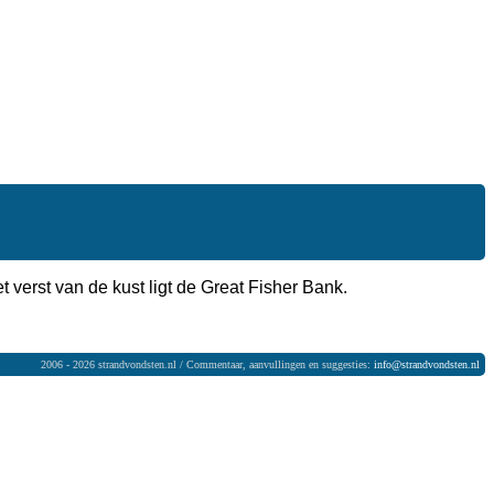
t verst van de kust ligt de Great Fisher Bank.
2006 - 2026 strandvondsten.nl / Commentaar, aanvullingen en suggesties:
info@strandvondsten.nl