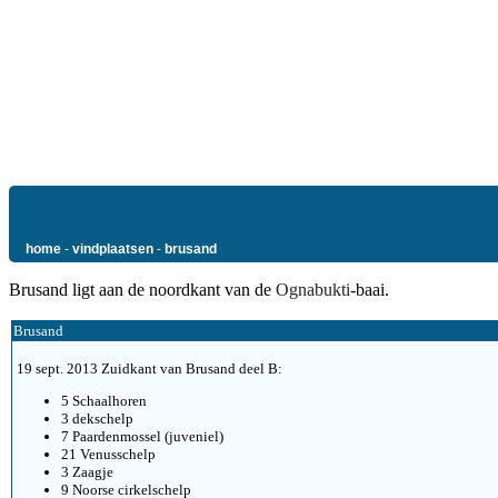
home
-
vindplaatsen
-
brusand
Brusand ligt aan de noordkant van de
Ognabukti
-baai.
Brusand
19 sept. 2013 Zuidkant van Brusand deel B:
5 Schaalhoren
3 dekschelp
7 Paardenmossel (juveniel)
21 Venusschelp
3 Zaagje
9 Noorse cirkelschelp