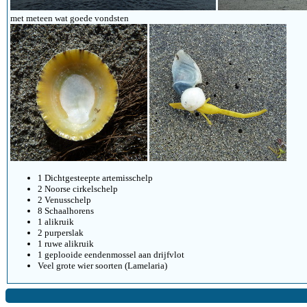
met meteen wat goede vondsten
1 Dichtgesteepte artemisschelp
2 Noorse cirkelschelp
2 Venusschelp
8 Schaalhorens
1 alikruik
2 purperslak
1 ruwe alikruik
1 geplooide eendenmossel aan drijfvlot
Veel grote wier soorten (Lamelaria)