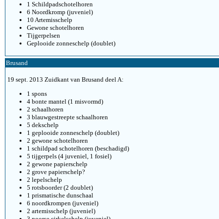
1 Schildpadschotelhoren
6 Noordkromp (juveniel)
10 Artemisschelp
Gewone schotelhoren
Tijgerpelsen
Geplooide zonneschelp (doublet)
Brusand
19 sept. 2013 Zuidkant van Brusand deel A:
1 spons
4 bonte mantel (1 misvormd)
2 schaalhoren
3 blauwgestreepte schaalhoren
5 dekschelp
1 geplooide zonneschelp (doublet)
2 gewone schotelhoren
1 schildpad schotelhoren (beschadigd)
5 tijgerpels (4 juveniel, 1 fosiel)
2 gewone papierschelp
2 grove papierschelp?
2 lepelschelp
5 rotsboorder (2 doublet)
1 prismatische dunschaal
6 noordkrompen (juveniel)
2 artemisschelp (juveniel)
3 noorse cirkelschelp (juveniel)