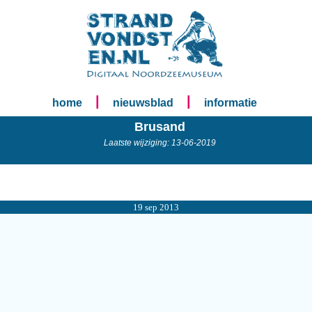
|
|
home
nieuwsblad
informatie
Brusand
Laatste wijziging: 13-06-2019
19 sep 2013