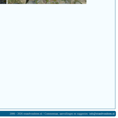
2006 - 2026 strandvondsten.nl / Commentaar, aanvullingen en suggesties:
info@strandvondsten.nl