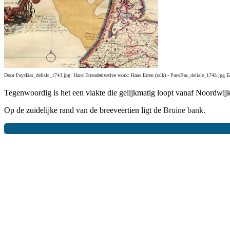
Door
PaysBas_delisle_1743.jpg
:
Hans Erren
derivative work:
Hans Erren
(
talk
) -
PaysBas_delisle_1743.jpg
Ed
Tegenwoordig is het een vlakte die gelijkmatig loopt vanaf Noordwij
Op de zuidelijke rand van de breeveertien ligt de
Bruine bank
.