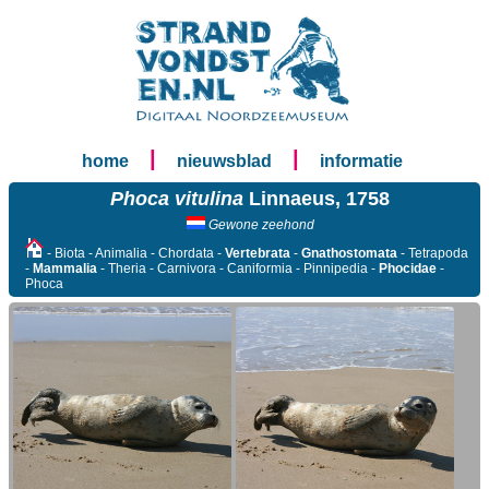
|
|
home
nieuwsblad
informatie
Phoca vitulina
Linnaeus, 1758
Gewone zeehond
- Biota - Animalia - Chordata -
Vertebrata
-
Gnathostomata
- Tetrapoda
-
Mammalia
- Theria - Carnivora - Caniformia - Pinnipedia -
Phocidae
-
Phoca