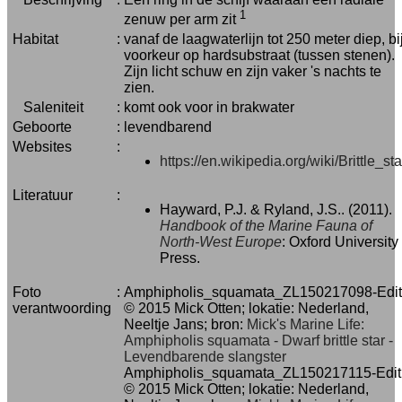
1
zenuw per arm zit
Habitat
:
vanaf de laagwaterlijn tot 250 meter diep, bi
voorkeur op hardsubstraat (tussen stenen).
Zijn licht schuw en zijn vaker 's nachts te
zien.
Saleniteit
:
komt ook voor in brakwater
Geboorte
:
levendbarend
Websites
:
https://en.wikipedia.org/wiki/Brittle_sta
Literatuur
:
Hayward, P.J. & Ryland, J.S.. (2011).
Handbook of the Marine Fauna of
North-West Europe
: Oxford University
Press.
Foto
:
Amphipholis_squamata_ZL150217098-Edit
verantwoording
© 2015 Mick Otten; lokatie: Nederland,
Neeltje Jans; bron:
Mick's Marine Life:
Amphipholis squamata - Dwarf brittle star -
Levendbarende slangster
Amphipholis_squamata_ZL150217115-Edit
© 2015 Mick Otten; lokatie: Nederland,