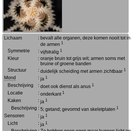
Lichaam
:
bevalt alle organen, deze komen nooit tot in
1
de armen
Symmetrie
:
1
vijfstralig
Kleur
:
oranje bruin tot grijs wit; armen soms met
bruine of groene banden
Structuur
:
1
duidelijk scheiding met armen zichtbaar
Mond
:
1
ja
Beschrijving
:
1
doet ook dienst als anus
Locatie
:
1
onderkant
Kaken
:
1
ja
Beschrijving
:
1
5; getand; gevormd van skeletplaten
Sensoren
:
1
ja
Licht
:
1
ja
Beschrijving
:
Ze hebben geen ogen maar kunnen licht en