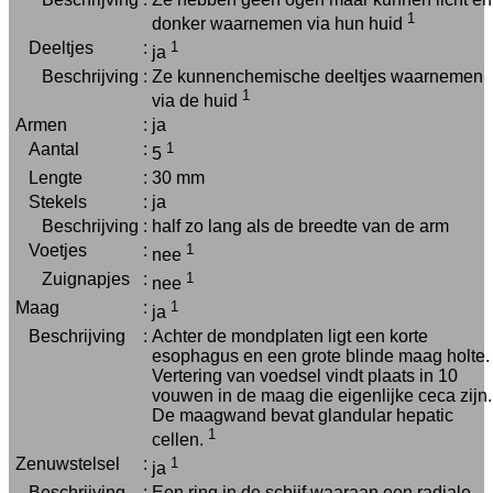
1
donker waarnemen via hun huid
Deeltjes
:
1
ja
Beschrijving
:
Ze kunnenchemische deeltjes waarnemen
1
via de huid
Armen
:
ja
Aantal
:
1
5
Lengte
:
30 mm
Stekels
:
ja
Beschrijving
:
half zo lang als de breedte van de arm
Voetjes
:
1
nee
Zuignapjes
:
1
nee
Maag
:
1
ja
Beschrijving
:
Achter de mondplaten ligt een korte
esophagus en een grote blinde maag holte.
Vertering van voedsel vindt plaats in 10
vouwen in de maag die eigenlijke ceca zijn.
De maagwand bevat glandular hepatic
1
cellen.
Zenuwstelsel
:
1
ja
Beschrijving
:
Een ring in de schijf waaraan een radiale