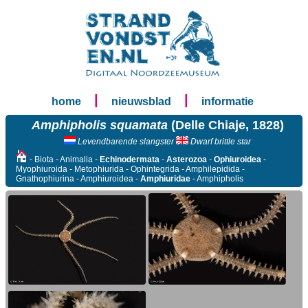
|
|
home
nieuwsblad
informatie
Amphipholis squamata
(Delle Chiaje, 1828)
Levendbarende slangster
Dwarf brittle star
- Biota - Animalia -
Echinodermata
-
Asterozoa
-
Ophiuroidea
-
Myophiuroida - Metophiurida - Ophintegrida - Amphilepidida -
Gnathophiurina - Amphiuroidea -
Amphiuridae
- Amphipholis