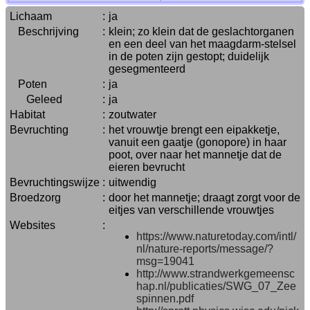
Lichaam
:
ja
Beschrijving
:
klein; zo klein dat de geslachtorganen
en een deel van het maagdarm-stelsel
in de poten zijn gestopt; duidelijk
gesegmenteerd
Poten
:
ja
Geleed
:
ja
Habitat
:
zoutwater
Bevruchting
:
het vrouwtje brengt een eipakketje,
vanuit een gaatje (gonopore) in haar
poot, over naar het mannetje dat de
eieren bevrucht
Bevruchtingswijze
:
uitwendig
Broedzorg
:
door het mannetje; draagt zorgt voor de
eitjes van verschillende vrouwtjes
Websites
:
https://www.naturetoday.com/intl/
nl/nature-reports/message/?
msg=19041
http://www.strandwerkgemeensc
hap.nl/publicaties/SWG_07_Zee
spinnen.pdf