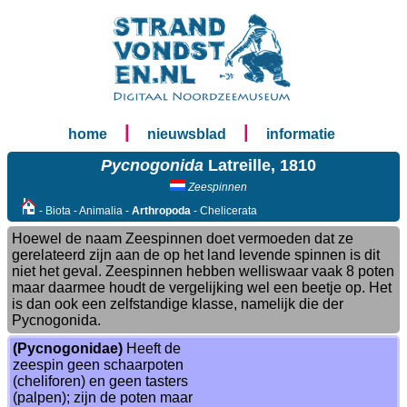
|
|
home
nieuwsblad
informatie
Pycnogonida
Latreille, 1810
Zeespinnen
- Biota - Animalia -
Arthropoda
- Chelicerata
Hoewel de naam Zeespinnen doet vermoeden dat ze
gerelateerd zijn aan de op het land levende spinnen is dit
niet het geval. Zeespinnen hebben welliswaar vaak 8 poten
maar daarmee houdt de vergelijking wel een beetje op. Het
is dan ook een zelfstandige klasse, namelijk die der
Pycnogonida.
(Pycnogonidae)
Heeft de
zeespin geen schaarpoten
(cheliforen) en geen tasters
(palpen); zijn de poten maar