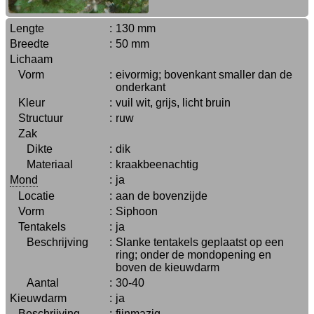
Lengte
:
130 mm
Breedte
:
50 mm
Lichaam
Vorm
:
eivormig; bovenkant smaller dan de
onderkant
Kleur
:
vuil wit, grijs, licht bruin
Structuur
:
ruw
Zak
Dikte
:
dik
Materiaal
:
kraakbeenachtig
Mond
:
ja
Locatie
:
aan de bovenzijde
Vorm
:
Siphoon
Tentakels
:
ja
Beschrijving
:
Slanke tentakels geplaatst op een
ring; onder de mondopening en
boven de kieuwdarm
Aantal
:
30-40
Kieuwdarm
:
ja
Beschrijving
:
fijnmazig