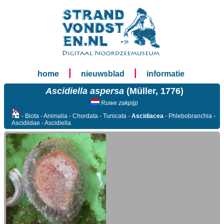
|
|
home
nieuwsblad
informatie
Ascidiella aspersa
(Müller, 1776)
Ruwe zakpijp
- Biota - Animalia - Chordata - Tunicata -
Ascidiacea
- Phlebobranchia -
Ascidiidae - Ascidiella