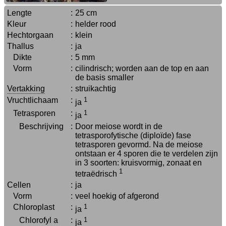
Lengte
:
25 cm
Kleur
:
helder rood
Hechtorgaan
:
klein
Thallus
:
ja
Dikte
:
5 mm
Vorm
:
cilindrisch; worden aan de top en aan
de basis smaller
Vertakking
:
struikachtig
Vruchtlichaam
:
1
ja
Tetrasporen
:
1
ja
Beschrijving
:
Door meiose wordt in de
tetrasporofytische (diploïde) fase
tetrasporen gevormd. Na de meiose
ontstaan er 4 sporen die te verdelen zijn
in 3 soorten: kruisvormig, zonaat en
1
tetraëdrisch
Cellen
:
ja
Vorm
:
veel hoekig of afgerond
Chloroplast
:
1
ja
Chlorofyl a
:
1
ja