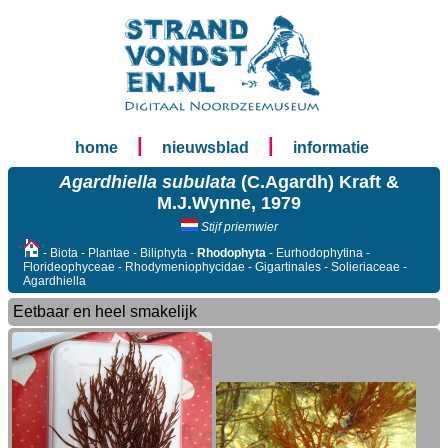
|
|
home
nieuwsblad
informatie
Agardhiella subulata
(C.Agardh) Kraft &
M.J.Wynne, 1979
Stijf priemwier
- Biota - Plantae - Biliphyta -
Rhodophyta
- Eurhodophytina -
Florideophyceae - Rhodymeniophycidae - Gigartinales - Solieriaceae -
Agardhiella
Eetbaar en heel smakelijk