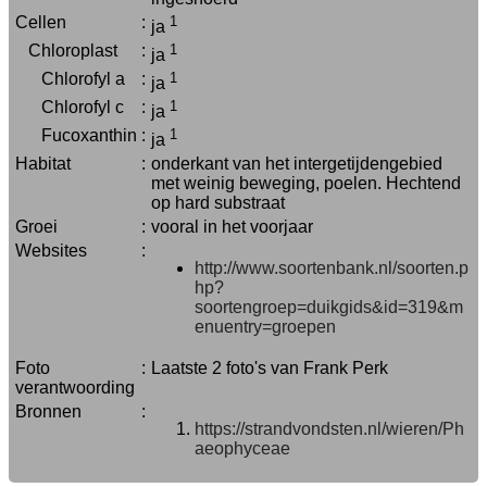
Cellen
:
1
ja
Chloroplast
:
1
ja
Chlorofyl a
:
1
ja
Chlorofyl c
:
1
ja
Fucoxanthin
:
1
ja
Habitat
:
onderkant van het intergetijdengebied
met weinig beweging, poelen. Hechtend
op hard substraat
Groei
:
vooral in het voorjaar
Websites
:
http://www.soortenbank.nl/soorten.p
hp?
soortengroep=duikgids&id=319&m
enuentry=groepen
Foto
:
Laatste 2 foto's van Frank Perk
verantwoording
Bronnen
:
https://strandvondsten.nl/wieren/Ph
aeophyceae