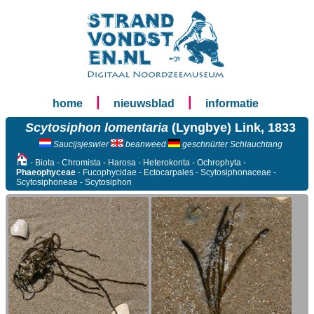
|
|
home
nieuwsblad
informatie
Scytosiphon lomentaria
(Lyngbye) Link, 1833
Saucijsjeswier
beanweed
geschnürter Schlauchtang
- Biota - Chromista - Harosa - Heterokonta - Ochrophyta -
Phaeophyceae
- Fucophycidae - Ectocarpales - Scytosiphonaceae -
Scytosiphoneae - Scytosiphon