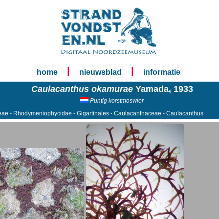
|
|
home
nieuwsblad
informatie
Caulacanthus okamurae
Yamada, 1933
Puntig korstmoswier
eae - Rhodymeniophycidae - Gigartinales - Caulacanthaceae - Caulacanthus