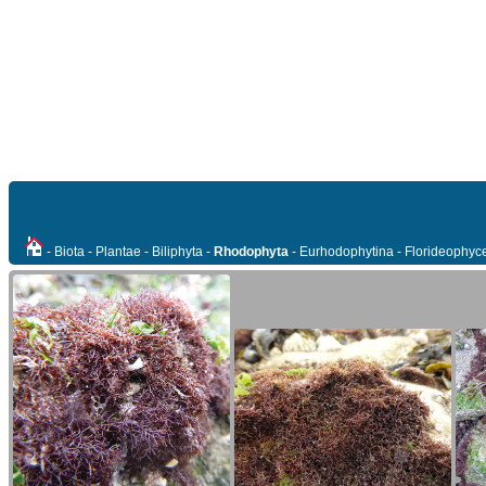
- Biota - Plantae - Biliphyta -
Rhodophyta
- Eurhodophytina - Florideophyc