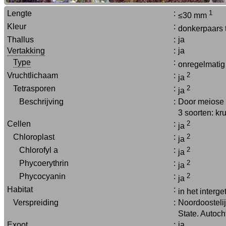
Lengte
:
1
≤30 mm
Kleur
:
donkerpaars 
Thallus
:
ja
Vertakking
:
ja
Type
:
onregelmati
Vruchtlichaam
:
2
ja
Tetrasporen
:
2
ja
Beschrijving
:
Door meiose w
3 soorten: kr
Cellen
:
2
ja
Chloroplast
:
2
ja
Chlorofyl a
:
2
ja
Phycoerythrin
:
2
ja
Phycocyanin
:
2
ja
Habitat
:
in het interg
Verspreiding
:
Noordoostelij
State. Autoc
Exoot
:
ja