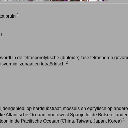
1
tot bruin
1
g
ordt in de tetrasporofytische (diploïde) fase tetrasporen gevor
2
uisvormig, zonaat en tetraëdrisch
etijdengebied; op hardsubstraat, mossels en epifytisch op ande
ke Atlantische Oceaan, noordwest Spanje tot de Britse eilanden
1
htoon in de Pacifische Oceaan (China, Taiwan, Japan, Korea)