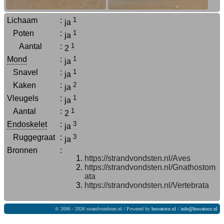
Lichaam
:
1
ja
Poten
:
1
ja
Aantal
:
1
2
Mond
:
1
ja
Snavel
:
1
ja
Kaken
:
2
ja
Vleugels
:
1
ja
Aantal
:
1
2
Endoskelet
:
3
ja
Ruggegraat
:
3
ja
Bronnen
:
https://strandvondsten.nl/Aves
https://strandvondsten.nl/Gnathostom
ata
https://strandvondsten.nl/Vertebrata
© 2006 - 2026 strandvondsten.nl / Powered by
huwatoco.nl
/
info@huwatoco.nl