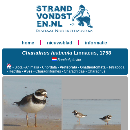
|
|
home
nieuwsblad
informatie
Charadrius hiaticula
Linnaeus, 1758
Bontbekplevier
- Biota - Animalia - Chordata -
Vertebrata
-
Gnathostomata
- Tetrapoda
- Reptilia -
Aves
- Charadriiformes - Charadriidae - Charadrius