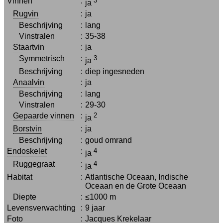
Vinnen
:
3
ja
Rugvin
:
ja
Beschrijving
:
lang
Vinstralen
:
35-38
Staartvin
:
ja
Symmetrisch
:
3
ja
Beschrijving
:
diep ingesneden
Anaalvin
:
ja
Beschrijving
:
lang
Vinstralen
:
29-30
Gepaarde vinnen
:
2
ja
Borstvin
:
ja
Beschrijving
:
goud omrand
Endoskelet
:
4
ja
Ruggegraat
:
4
ja
Habitat
:
Atlantische Oceaan, Indische
Oceaan en de Grote Oceaan
Diepte
:
≤1000 m
Levensverwachting
:
9 jaar
Foto
:
Jacques Krekelaar