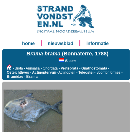
|
|
home
nieuwsblad
informatie
Brama brama
(Bonnaterre, 1788)
Braam
- Biota - Animalia - Chordata -
Vertebrata
-
Gnathostomata
-
Osteichthyes
-
Actinopterygii
- Actinopteri -
Teleostei
- Scombriformes -
Bramidae
-
Brama