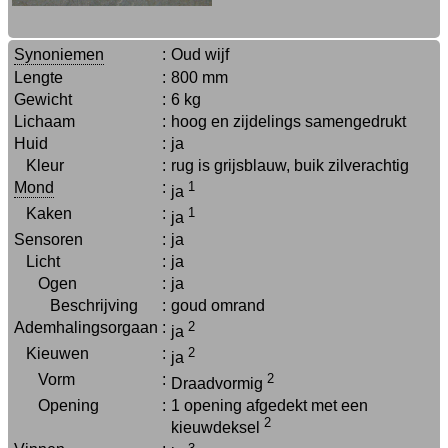
Synoniemen
:
Oud wijf
Lengte
:
800 mm
Gewicht
:
6 kg
Lichaam
:
hoog en zijdelings samengedrukt
Huid
:
ja
Kleur
:
rug is grijsblauw, buik zilverachtig
Mond
:
1
ja
Kaken
:
1
ja
Sensoren
:
ja
Licht
:
ja
Ogen
:
ja
Beschrijving
:
goud omrand
Ademhalingsorgaan
:
2
ja
Kieuwen
:
2
ja
Vorm
:
2
Draadvormig
Opening
:
1 opening afgedekt met een
2
kieuwdeksel