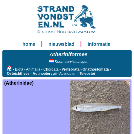
|
|
home
nieuwsblad
informatie
Atheriniformes
Koornaarvisachtigen
- Biota - Animalia - Chordata -
Vertebrata
-
Gnathostomata
-
Osteichthyes
-
Actinopterygii
- Actinopteri -
Teleostei
(Atherinidae)