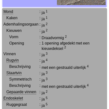
Mond
:
1
ja
Kaken
:
1
ja
Ademhalingsorgaan
:
2
ja
Kieuwen
:
2
ja
Vorm
:
2
Draadvormig
Opening
:
1 opening afgedekt met een
2
kieuwdeksel
Vinnen
:
3
ja
Rugvin
:
4
ja
Beschrijving
:
4
met een gestraald uiterlijk
Staartvin
:
3
ja
Symmetrisch
:
3
ja
Beschrijving
:
4
met een gestraald uiterlijk
Gepaarde vinnen
:
2
ja
Endoskelet
:
5
ja
Ruggegraat
:
5
ja