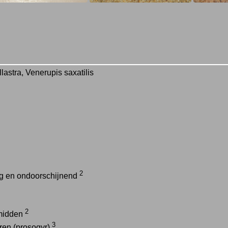
lastra, Venerupis saxatilis
2
ig en ondoorschijnend
2
 midden
3
ren (prosogyr)