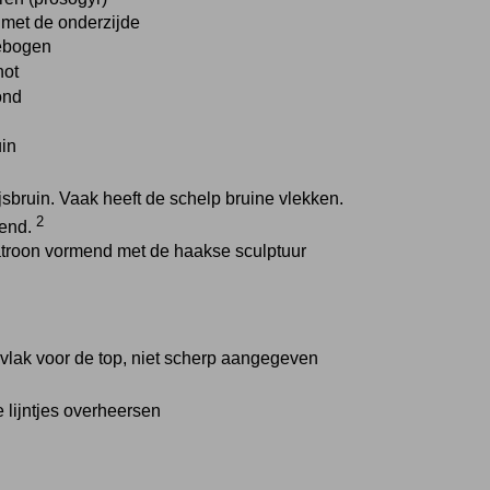
l met de onderzijde
ebogen
not
ond
uin
ijsbruin. Vaak heeft de schelp bruine vlekken.
2
zend.
patroon vormend met de haakse sculptuur
 vlak voor de top, niet scherp aangegeven
 lijntjes overheersen