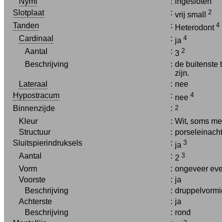
Nymf
:
ingesloten
Slotplaat
:
2
vrij small
Tanden
:
4
Heterodont
Cardinaal
:
4
ja
Aantal
:
2
3
Beschrijving
:
de buitenste 
zijn.
Lateraal
:
nee
Hypostracum
:
4
nee
Binnenzijde
:
2
Kleur
:
Wit, soms met
Structuur
:
porseleinach
Sluitspierindruksels
:
3
ja
Aantal
:
3
2
Vorm
:
ongeveer eve
Voorste
:
ja
Beschrijving
:
druppelvormi
Achterste
:
ja
Beschrijving
:
rond