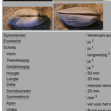
Synoniemen
:
Venerupis pul
Exoskelet
:
1
ja
Schelp
:
1
ja
Vorm
:
2
langwerpig
Tweekleppig
:
1
ja
Gelijkkleppig
:
3
ja
Hoogte
:
50 mm
Lengte
:
35 mm
Dikte
:
meestal stev
Semidiameter
:
20 mm
Symmetrisch
:
3
nee
Apex
:
ver voor het
Umbo
:
Buigt naar vo