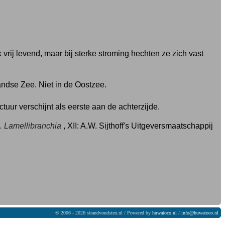
rij levend, maar bij sterke stroming hechten ze zich vast
andse Zee. Niet in de Oostzee.
uur verschijnt als eerste aan de achterzijde.
C. Lamellibranchia
, XII: A.W. Sijthoff's Uitgeversmaatschappij
© 2006 - 2026 strandvondsten.nl / Powered by
huwatoco.nl
/
info@huwatoco.nl