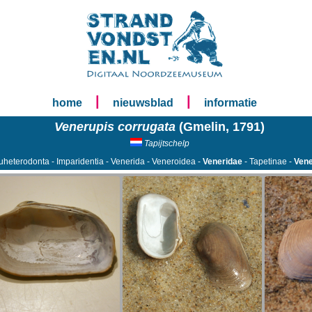
|
|
home
nieuwsblad
informatie
Venerupis corrugata
(Gmelin, 1791)
Tapijtschelp
uheterodonta - Imparidentia - Venerida - Veneroidea -
Veneridae
- Tapetinae -
Vene