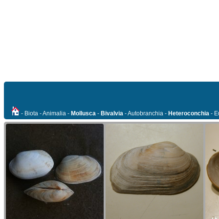
- Biota - Animalia -
Mollusca
-
Bivalvia
- Autobranchia -
Heteroconchia
- E