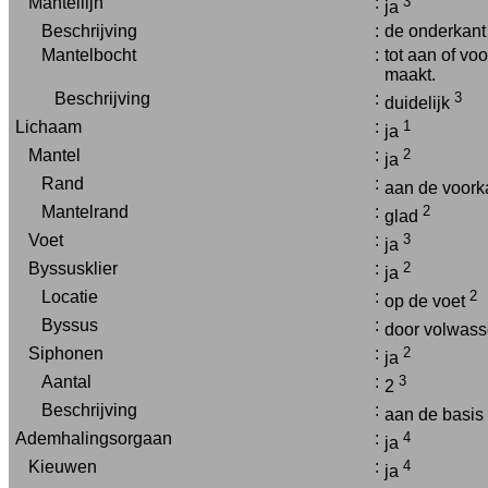
Mantellijn
:
3
ja
Beschrijving
:
de onderkant 
Mantelbocht
:
tot aan of vo
maakt.
Beschrijving
:
3
duidelijk
Lichaam
:
1
ja
Mantel
:
2
ja
Rand
:
aan de voork
Mantelrand
:
2
glad
Voet
:
3
ja
Byssusklier
:
2
ja
Locatie
:
2
op de voet
Byssus
:
door volwass
Siphonen
:
2
ja
Aantal
:
3
2
Beschrijving
:
aan de basis 
Ademhalingsorgaan
:
4
ja
Kieuwen
:
4
ja