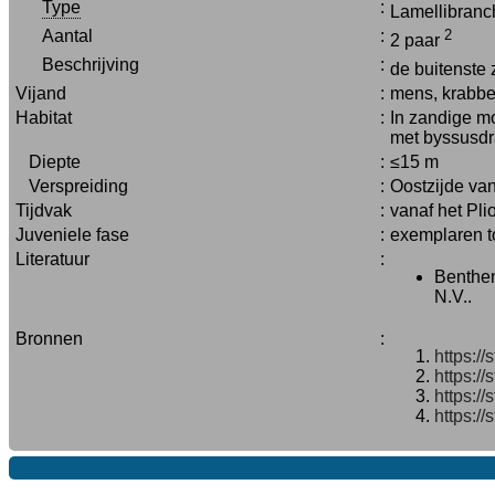
Type
:
Lamellibran
Aantal
:
2
2 paar
Beschrijving
:
de buitenste 
Vijand
:
mens, krabbe
Habitat
:
In zandige mo
met byssusdr
Diepte
:
≤15 m
Verspreiding
:
Oostzijde van
Tijdvak
:
vanaf het Pl
Juveniele fase
:
exemplaren to
Literatuur
:
Benthem
N.V..
Bronnen
:
https://
https:/
https:/
https:/