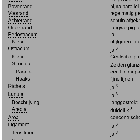
Bovenrand
:
bijna paralle
Voorrand
:
regelmatig g
Achterrand
:
schuin afgek
Onderrand
:
langwerpig r
Periostracum
:
ja
Kleur
:
olijfgroen, br
Ostracum
:
3
ja
Kleur
:
Geelwit of gr
Structuur
:
Zelden glan
Parallel
:
een fijn ruit
Haaks
:
fijne lijnen
Richels
:
3
ja
Lunula
:
3
ja
Beschrijving
:
langgestrekt,
Areola
:
3
duidelijk
Area
:
concentrische
Ligament
:
3
ja
Tensilium
:
3
ja