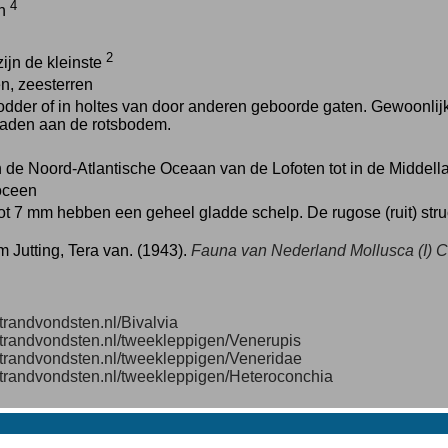
4
ch
2
zijn de kleinste
n, zeesterren
dder of in holtes van door anderen geboorde gaten. Gewoonlijk v
aden aan de rotsbodem.
 de Noord-Atlantische Oceaan van de Lofoten tot in de Middell
ioceen
t 7 mm hebben een geheel gladde schelp. De rugose (ruit) struct
 Jutting, Tera van. (1943).
Fauna van Nederland
Mollusca (I) 
strandvondsten.nl/Bivalvia
/strandvondsten.nl/tweekleppigen/Venerupis
/strandvondsten.nl/tweekleppigen/Veneridae
/strandvondsten.nl/tweekleppigen/Heteroconchia