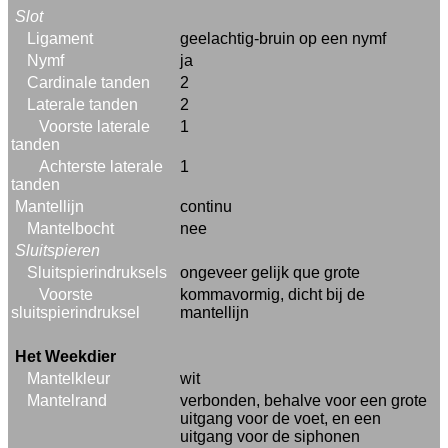
Slot
Ligament
geelachtig-bruin op een nymf
Nymf
ja
Cardinale tanden
2
Laterale tanden
2
Voorste laterale
1
tanden
Achterste laterale
1
tanden
Mantellijn
continu
Mantelbocht
nee
Sluitspieren
Sluitspierindruksels
ongeveer gelijk que grote
Voorste
kommavormig, dicht bij de
sluitspierindruksel
mantellijn
Het Weekdier
Mantelkleur
wit
Mantelrand
verbonden, behalve voor een grote
uitgang voor de voet, en een
uitgang voor de siphonen