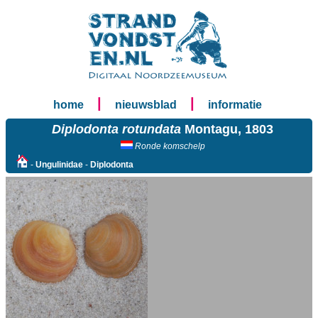
|
|
home
nieuwsblad
informatie
Diplodonta rotundata
Montagu, 1803
Ronde komschelp
-
Ungulinidae
-
Diplodonta