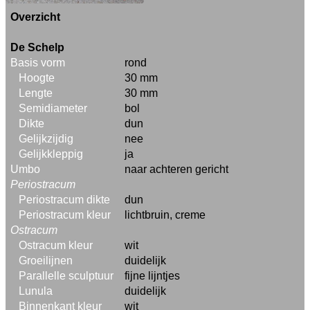
Overzicht
De Schelp
Basis vorm
rond
Hoogte
30 mm
Lengte
30 mm
Semidiameter
bol
Dikte
dun
Gelijkzijdig
nee
Gelijkkleppig
ja
Umbo
naar achteren gericht
Periostracum
Periostracum dikte
dun
Periostracum kleur
lichtbruin, creme
Ostracum
Ostracum kleur
wit
Groeilijnen
duidelijk
Parallelle sculptuur
fijne lijntjes
Lunula
duidelijk
Binnenkant kleur
wit