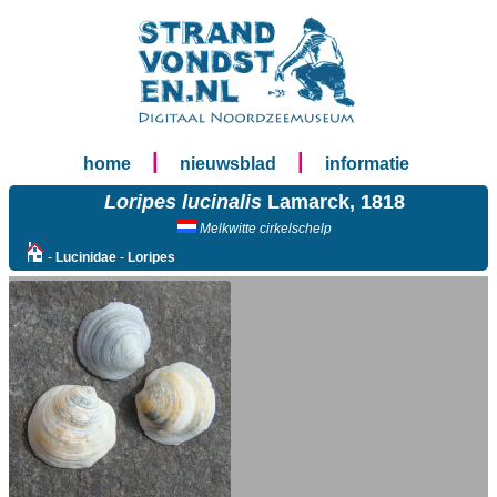
|
|
home
nieuwsblad
informatie
Loripes lucinalis
Lamarck, 1818
Melkwitte cirkelschelp
-
Lucinidae
-
Loripes