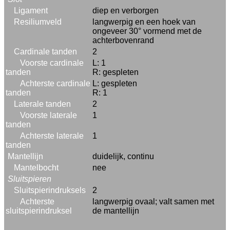
Ligament
diep en verborgen
Resiliumveld
langwerpig en een hoek van
ongeveer 30° vormend met de
achterbovenrand
Cardinale tanden
2
Voorste cardinale
L: 1
tanden
R: gespleten
Achterste cardinale
L: gespleten
tanden
R: 1
Laterale tanden
2
Voorste laterale
1
tanden
Achterste laterale
1
tanden
Mantellijn
duidelijk, continu
Mantelbocht
nee
Sluitspieren
Sluitspierindruksels
2
Achterste
langwerpig ovaal; valt samen met
sluitspierindruksel
de mantellijn