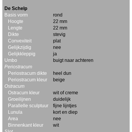
De Schelp
Basis vorm
rond
Hoogte
22 mm
Lengte
22 mm
Dikte
stevig
Convexiteit
plat
Gelijkzijdig
nee
Gelijkkleppig
ja
Umbo
buigt naar achteren
Periostracum
Periostracum dikte
heel dun
Periostracum kleur
beige
Ostracum
Ostracum kleur
wit of creme
Groeilijnen
duidelijk
Parallelle sculptuur
fijne lijntjes
Lunula
kort en diep
Area
nee
Binnenkant kleur
wit
Slot