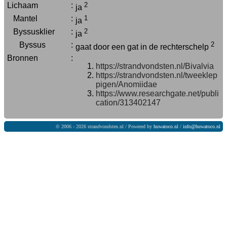
Lichaam
:
2
ja
Mantel
:
1
ja
Byssusklier
:
2
ja
Byssus
:
2
gaat door een gat in de rechterschelp
Bronnen
:
https://strandvondsten.nl/Bivalvia
https://strandvondsten.nl/tweeklep
pigen/Anomiidae
https://www.researchgate.net/publi
cation/313402147
© 2006 - 2026 strandvondsten.nl / Powered by
huwatoco.nl
/
info@huwatoco.nl