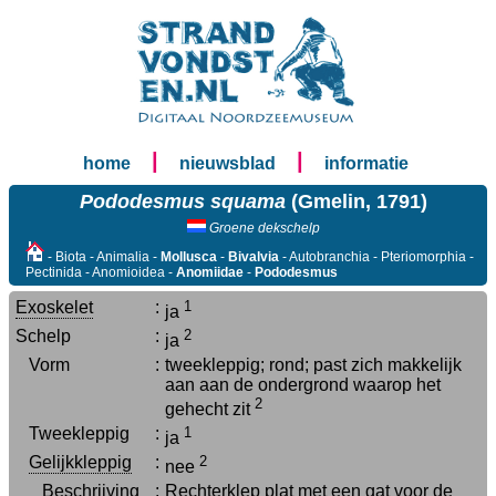
|
|
home
nieuwsblad
informatie
Pododesmus squama
(Gmelin, 1791)
Groene dekschelp
- Biota - Animalia -
Mollusca
-
Bivalvia
- Autobranchia - Pteriomorphia -
Pectinida - Anomioidea -
Anomiidae
-
Pododesmus
Exoskelet
:
1
ja
Schelp
:
2
ja
Vorm
:
tweekleppig; rond; past zich makkelijk
aan aan de ondergrond waarop het
2
gehecht zit
Tweekleppig
:
1
ja
Gelijkkleppig
:
2
nee
Beschrijving
:
Rechterklep plat met een gat voor de