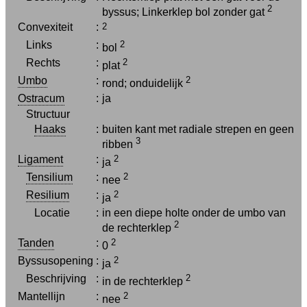
2
byssus; Linkerklep bol zonder gat
Convexiteit
:
2
Links
:
2
bol
Rechts
:
2
plat
Umbo
:
2
rond; onduidelijk
Ostracum
:
ja
Structuur
Haaks
:
buiten kant met radiale strepen en geen
3
ribben
Ligament
:
2
ja
Tensilium
:
2
nee
Resilium
:
2
ja
Locatie
:
in een diepe holte onder de umbo van
2
de rechterklep
Tanden
:
2
0
Byssusopening
:
2
ja
Beschrijving
:
2
in de rechterklep
Mantellijn
:
2
nee