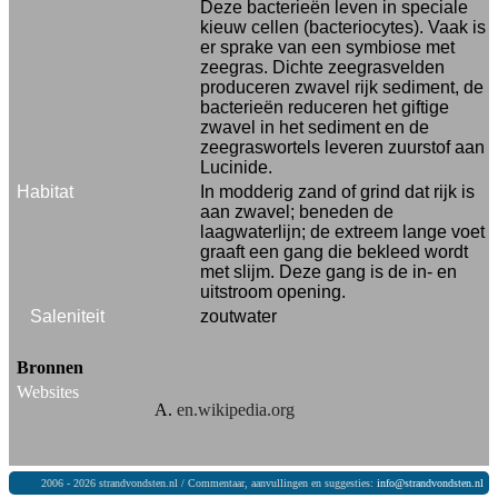
Deze bacterieën leven in speciale
kieuw cellen (bacteriocytes). Vaak is
er sprake van een symbiose met
zeegras. Dichte zeegrasvelden
produceren zwavel rijk sediment, de
bacterieën reduceren het giftige
zwavel in het sediment en de
zeegraswortels leveren zuurstof aan
Lucinide.
Habitat
In modderig zand of grind dat rijk is
aan zwavel; beneden de
laagwaterlijn; de extreem lange voet
graaft een gang die bekleed wordt
met slijm. Deze gang is de in- en
uitstroom opening.
Saleniteit
zoutwater
Bronnen
Websites
en.wikipedia.org
2006 - 2026 strandvondsten.nl / Commentaar, aanvullingen en suggesties:
info@strandvondsten.nl