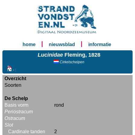
|
|
home
nieuwsblad
informatie
Lucinidae
Fleming, 1828
Cirkelschelpen
- :
Overzicht
Soorten
De Schelp
Basis vorm
rond
Periostracum
Ostracum
Slot
Cardinale tanden
2