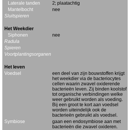
Laterale tanden
2; plaatachtig
Mantelbocht
nee
Sluitspieren
Het Weekdier
Siphonen
nee
Radula
Spieren
Voortplantingsorganen
Het leven
Voedsel
een deel van zijn bouwstoffen krijgt
het weekdier via de bacteriocytes
cellen waarin zwavel oxiderende
bacterieën leven. Zij binden koolstof
tot organische verbindingen welke
weer gebruikt worden als voeding.
Bij een groot te kort aan voedsel
worden uiteindelijk ook de
bacterieën gebruikt als voedsel.
Symbiose
gaan een endosymbiose aan met
bacterieën die zwavel oxideren.