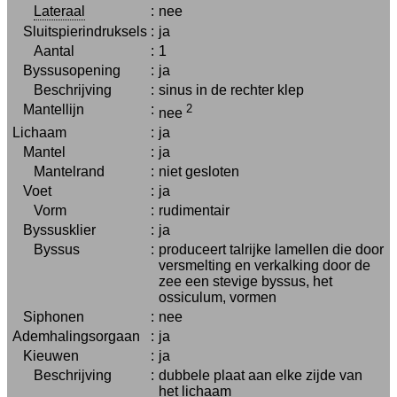
Lateraal
:
nee
Sluitspierindruksels
:
ja
Aantal
:
1
Byssusopening
:
ja
Beschrijving
:
sinus in de rechter klep
Mantellijn
:
2
nee
Lichaam
:
ja
Mantel
:
ja
Mantelrand
:
niet gesloten
Voet
:
ja
Vorm
:
rudimentair
Byssusklier
:
ja
Byssus
:
produceert talrijke lamellen die door
versmelting en verkalking door de
zee een stevige byssus, het
ossiculum, vormen
Siphonen
:
nee
Ademhalingsorgaan
:
ja
Kieuwen
:
ja
Beschrijving
:
dubbele plaat aan elke zijde van
het lichaam