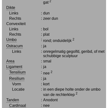
2
gat
Dikte
Links
:
dun
Rechts
:
zeer dun
Convexiteit
Links
:
bol
Rechts
:
plat
Umbo
:
2
rond; onduidelijk
Ostracum
:
ja
Links
:
onregelmatig gegolfd, geribd, of met
schubbige sculptuur
Area
:
smal
Ligament
:
ja
Tensilium
:
2
nee
Resilium
:
ja
Vorm
:
kort
Locatie
:
in een diepe holte onder de umbo
2
van de rechterklep
Tanden
:
Anodont
Cardinaal
:
nee