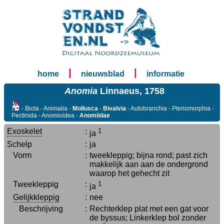
|
|
home
nieuwsblad
informatie
Anomia
Linnaeus, 1758
- Biota - Animalia -
Mollusca
-
Bivalvia
- Autobranchia - Pteriomorphia -
Pectinida - Anomioidea -
Anomiidae
Exoskelet
:
1
ja
Schelp
:
ja
Vorm
:
tweekleppig; bijna rond; past zich
makkelijk aan aan de ondergrond
waarop het gehecht zit
Tweekleppig
:
1
ja
Gelijkkleppig
:
nee
Beschrijving
:
Rechterklep plat met een gat voor
de byssus; Linkerklep bol zonder