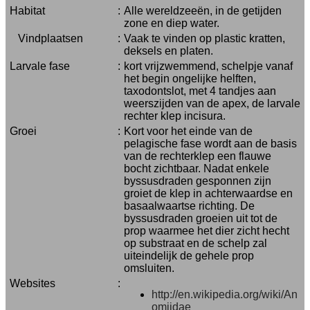
Habitat
:
Alle wereldzeeën, in de getijden
zone en diep water.
Vindplaatsen
:
Vaak te vinden op plastic kratten,
deksels en platen.
Larvale fase
:
kort vrijzwemmend, schelpje vanaf
het begin ongelijke helften,
taxodontslot, met 4 tandjes aan
weerszijden van de apex, de larvale
rechter klep incisura.
Groei
:
Kort voor het einde van de
pelagische fase wordt aan de basis
van de rechterklep een flauwe
bocht zichtbaar. Nadat enkele
byssusdraden gesponnen zijn
groiet de klep in achterwaardse en
basaalwaartse richting. De
byssusdraden groeien uit tot de
prop waarmee het dier zicht hecht
op substraat en de schelp zal
uiteindelijk de gehele prop
omsluiten.
Websites
:
http://en.wikipedia.org/wiki/An
omiidae