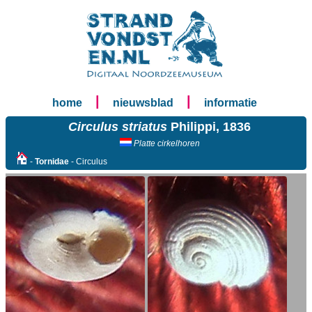
|
|
home
nieuwsblad
informatie
Circulus striatus
Philippi, 1836
Platte cirkelhoren
-
Tornidae
- Circulus