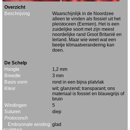
Overzicht
Beschrijving
Waarschijnlijk in de Noordzee
alleen te vinden als fossiel uit het
pleistoceen (Eemien). Het is een
zuidelijke soort met zijn meest
noordelijke rand Groot Britanië en
Ierland. Maar wie weet wat een
beetje klimaatverandering kan
doen.
De Schelp
Hoogte
1,2 mm
Breedte
3 mm
Basis vorm
rond in een bijna platvlak
Kleur
wit; glanzend; transparant; ons
materiaal is fossiel en blauwgrijs of
bruin
Windingen
5
Suturen
diep
Protoconch
Embryonale winding
glad
sculptuur