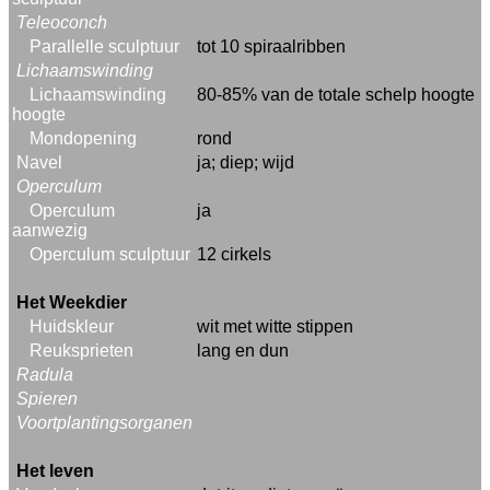
Teleoconch
Parallelle sculptuur
tot 10 spiraalribben
Lichaamswinding
Lichaamswinding
80-85% van de totale schelp hoogte
hoogte
Mondopening
rond
Navel
ja; diep; wijd
Operculum
Operculum
ja
aanwezig
Operculum sculptuur
12 cirkels
Het Weekdier
Huidskleur
wit met witte stippen
Reuksprieten
lang en dun
Radula
Spieren
Voortplantingsorganen
Het leven