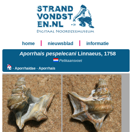
|
|
home
nieuwsblad
informatie
Aporrhais pespelecani
Linnaeus, 1758
Pelikaansvoet
-
Aporrhaidae
-
Aporrhais