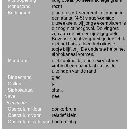
Mondopening
lang ovaal, porseleinachtige glans
Mondstand
recht
Buitenrand
glad en sterk verbreed, uitlopend in
een aantal (4-5) vingervormige
uitsteeksels, bij jonge exemplaren is
dit nog niet het geval. De vingers
zijn aan de binnenzijde gegroefd.
Bovenste punt vergroeit gedeeltelijk
met het huis, alleen het uiterste
topje blijft vrij. De onderste helpt het
siphokanaal vormen/
Mondrand
niet continu, bij oude exemplaren
verbindt een parietaal callus de
uiteinden van de rand
Binnenrand
glad
Callus
ja
Siphokanaal
slank
Navel
nee
Operculum
Operculum kleur
donkerbruin
Operculum vorm
relatief klein
Operculum materiaal
hoornachtig