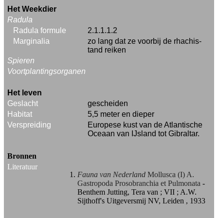
Het Weekdier
Radula
Radula formule
2.1.1.1.2
Marginalia
zo lang dat ze voorbij de rhachis-
tand reiken
Spieren
Voortplantingsorganen
Het leven
Geslacht
gescheiden
Habitat
5,5 meter en dieper
Verspreiding
Europese kust van de Atlantische
Oceaan van IJsland tot Gibraltar.
Bronnen
Literatuur
Fauna van Nederland
Mollusca (I) A.
Gastropoda Prosobranchia et Pulmonata
-
Benthem Jutting, Tera van ; VII ; A.W.
Sijthoff's Uitgeversmij NV, Leiden , 1933