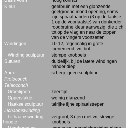
Basis vorm
hoog konisch
Kleur
geelbruin met een glanzende
geelgroene mond opening, soms
zijn spiraalbanden (3 op de laatste,
1 op de voorlaatste) van donkerder
roodbruine kleur aanwezig, die zich
tot op de vlag en naar de toppen
van de vingers voortzetten
Windingen
10-12, regelmatig in grote
toenemend, vrij bol
Winding sculptuur
stompe knobbels
Suturen
duidelijk, bij de latere windingen
minder diep
Apex
scherp, geen sculptuur
Protoconch
Teleoconch
Groeilijnen
zeer fijn
Oppervlakte
weinig glanzend
Haakse sculptuur
talrijke fijne spiraalstrepen
Lichaamswinding
Lichaamswinding
vergroot, 3 rijen met vrij stevige
hoogte
knobbels