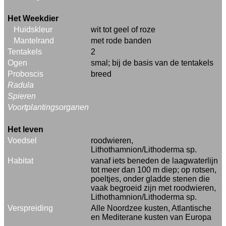
Het Weekdier
Huidskleur
wit tot geel of roze
Mantelrand
met rode banden
Tentakels
2
Ogen
smal; bij de basis van de tentakels
Proboscis
breed
Radula
Spieren
Voortplantingsorganen
Het leven
Voedsel
roodwieren,
Lithothamnion/Lithoderma sp.
Habitat
vanaf iets beneden de laagwaterlijn
tot meer dan 100 m diep; op rotsen,
poeltjes, onder gladde stenen die
vaak begroeid zijn met roodwieren,
Lithothamnion/Lithoderma sp.
Verspreiding
Alle Noordzee kusten, Atlantische
en Mediterane kusten van Europa