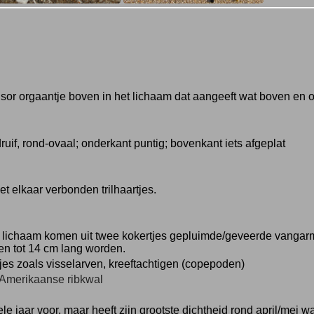
sor orgaantje boven in het lichaam dat aangeeft wat boven en o
ruif, rond-ovaal; onderkant puntig; bovenkant iets afgeplat
et elkaar verbonden trilhaartjes.
 lichaam komen uit twee kokertjes gepluimde/geveerde vangarmp
n tot 14 cm lang worden.
jes zoals visselarven, kreeftachtigen (copepoden)
Amerikaanse ribkwal
le jaar voor, maar heeft zijn grootste dichtheid rond april/mei