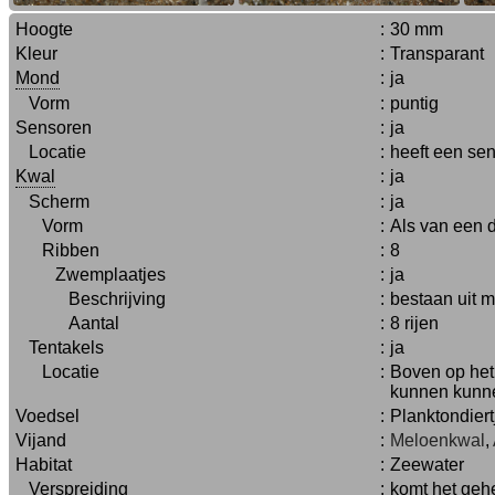
Hoogte
:
30 mm
Kleur
:
Transparant
Mond
:
ja
Vorm
:
puntig
Sensoren
:
ja
Locatie
:
heeft een sen
Kwal
:
ja
Scherm
:
ja
Vorm
:
Als van een d
Ribben
:
8
Zwemplaatjes
:
ja
Beschrijving
:
bestaan uit m
Aantal
:
8 rijen
Tentakels
:
ja
Locatie
:
Boven op het
kunnen kunne
Voedsel
:
Planktondiert
Vijand
:
Meloenkwal
,
Habitat
:
Zeewater
Verspreiding
:
komt het gehe