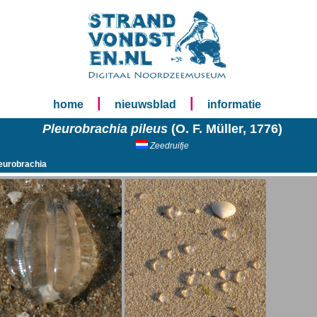
|
|
home
nieuwsblad
informatie
Pleurobrachia pileus
(O. F. Müller, 1776)
Zeedruifje
eurobrachia