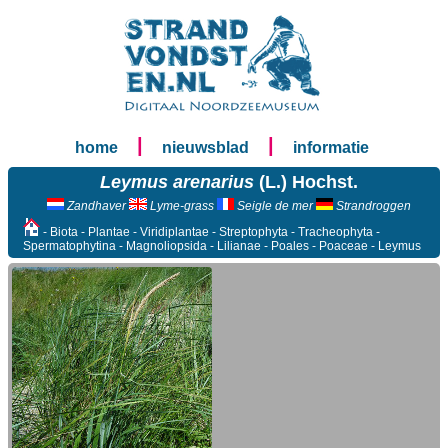
|
|
home
nieuwsblad
informatie
Leymus arenarius
(L.) Hochst.
Zandhaver
Lyme-grass
Seigle de mer
Strandroggen
- Biota - Plantae - Viridiplantae - Streptophyta - Tracheophyta -
Spermatophytina - Magnoliopsida - Lilianae - Poales - Poaceae - Leymus