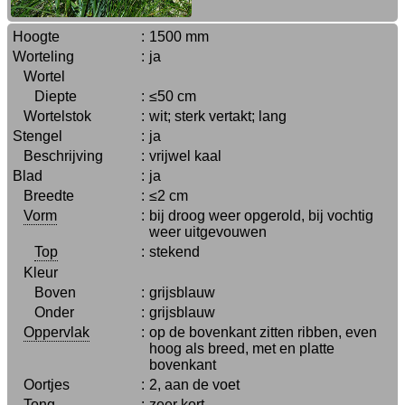
Hoogte
:
1500 mm
Worteling
:
ja
Wortel
Diepte
:
≤50 cm
Wortelstok
:
wit; sterk vertakt; lang
Stengel
:
ja
Beschrijving
:
vrijwel kaal
Blad
:
ja
Breedte
:
≤2 cm
Vorm
:
bij droog weer opgerold, bij vochtig
weer uitgevouwen
Top
:
stekend
Kleur
Boven
:
grijsblauw
Onder
:
grijsblauw
Oppervlak
:
op de bovenkant zitten ribben, even
hoog als breed, met en platte
bovenkant
Oortjes
:
2, aan de voet
Tong
:
zeer kort