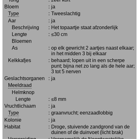
Bloem
:
ja
Type
:
Tweeslachtig
Aar
:
ja
Beschrijving
:
Het topaartje staat afzonderlijk
Lengte
:
≤30 cm
Bloemen
As
:
op elk gewricht 2 aartjes naast elkaar;
in het midden 3 bij elkaar
Kelkkafjes
:
behaard; lopen uit in een scherpe
punt; bijna net zo lang als de hele aar;
3 tot 5 nerven
Geslachtsorganen
:
ja
Meeldraad
Helmknop
Lengte
:
≤8 mm
Vruchtlichaam
:
ja
Type
:
graanvrucht; eenzaadlobbig
Kolonie
:
ja
Habitat
:
Droge, stuivende zandgrond van de
duinen of de duinvoet (licht brak)