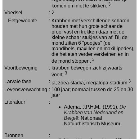
3
komen om niet te stikken.
Voedsel
:
3
Eetgewoonte
:
Krabben met verschillende scharen
houden met hun grote schaar de
prooi vast en trekken daar met de
kleine schaar stukjes van af. Bij de
mond zitten 6 "pootjes" (de
mandibels, maxillen en maxillipedes),
die het eten verder verkleinen en in
3
de mond stoppen.
Voortbeweging
:
krabben bewegen zich zijwaarts
3
voort.
Larvale fase
:
3
ja; zoea-stadia, megalopa-stadium
Levensverwachting
:
100 jaar; normaal tussen de 25 en 30
jaar
Literatuur
:
Adema, J.P.H.M.. (1991).
De
Krabben van Nederland en
België
: Nationaal
Natuurhistorisch Museum.
Bronnen
: