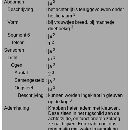
Abdomen
:
3
ja
Beschrijving
:
het achterlijf is teruggevouwen onder
3
het lichaam
Vorm
:
bij vrouwtjes breed, bij mannetje
3
driehoekig
Segment 6
:
2
ja
Telson
:
2
1
Sensoren
:
3
ja
Licht
:
3
ja
Ogen
:
3
ja
Aantal
:
3
2
Samengesteld
:
3
ja
Oogsteel
:
3
ja
Beschrijving
:
kunnen worden ingeklapt in gleuven
3
op de kop
Ademhaling
:
Krabben halen adem met kieuwen.
Deze zitten in het rugschild aan de
achterzijde, en functioneren zolang
ze nat blijven. Een krab moet dus
regelmatig met water in aanraking