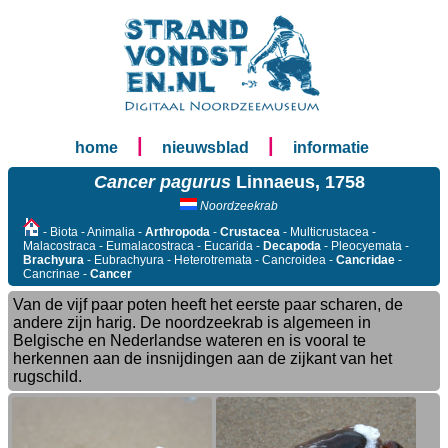
|
|
home
nieuwsblad
informatie
Cancer pagurus
Linnaeus, 1758
Noordzeekrab
- Biota - Animalia -
Arthropoda
-
Crustacea
- Multicrustacea -
Malacostraca - Eumalacostraca - Eucarida -
Decapoda
- Pleocyemata -
Brachyura
- Eubrachyura - Heterotremata - Cancroidea -
Cancridae
-
Cancrinae -
Cancer
Van de vijf paar poten heeft het eerste paar scharen, de
andere zijn harig. De noordzeekrab is algemeen in
Belgische en Nederlandse wateren en is vooral te
herkennen aan de insnijdingen aan de zijkant van het
rugschild.