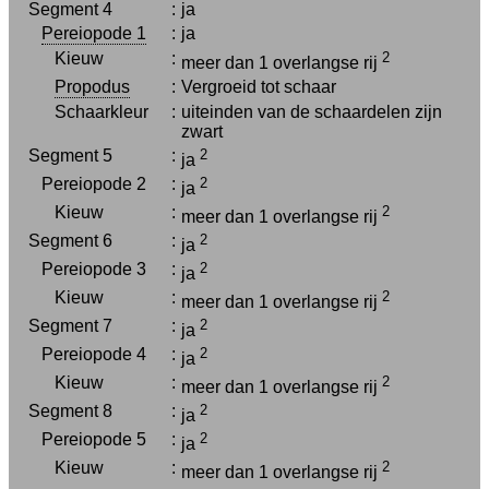
Segment 4
:
ja
Pereiopode 1
:
ja
Kieuw
:
2
meer dan 1 overlangse rij
Propodus
:
Vergroeid tot schaar
Schaarkleur
:
uiteinden van de schaardelen zijn
zwart
Segment 5
:
2
ja
Pereiopode 2
:
2
ja
Kieuw
:
2
meer dan 1 overlangse rij
Segment 6
:
2
ja
Pereiopode 3
:
2
ja
Kieuw
:
2
meer dan 1 overlangse rij
Segment 7
:
2
ja
Pereiopode 4
:
2
ja
Kieuw
:
2
meer dan 1 overlangse rij
Segment 8
:
2
ja
Pereiopode 5
:
2
ja
Kieuw
:
2
meer dan 1 overlangse rij