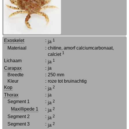
Exoskelet
:
1
ja
Materiaal
:
chitine, amorf calciumcarbonaat,
1
calciet
Lichaam
:
1
ja
Carapax
:
ja
Breedte
:
250 mm
Kleur
:
roze tot bruinachtig
Kop
:
2
ja
Thorax
:
ja
Segment 1
:
2
ja
Maxillipede 1
:
2
ja
Segment 2
:
2
ja
Segment 3
:
2
ja