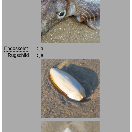
Endoskelet
:
ja
Rugschild
:
ja