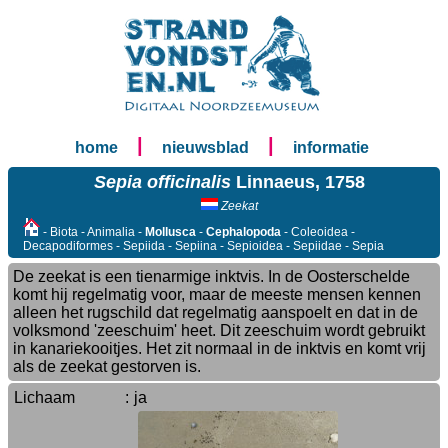
|
|
home
nieuwsblad
informatie
Sepia officinalis
Linnaeus, 1758
Zeekat
- Biota - Animalia -
Mollusca
-
Cephalopoda
- Coleoidea -
Decapodiformes - Sepiida - Sepiina - Sepioidea - Sepiidae - Sepia
De zeekat is een tienarmige inktvis. In de Oosterschelde
komt hij regelmatig voor, maar de meeste mensen kennen
alleen het rugschild dat regelmatig aanspoelt en dat in de
volksmond 'zeeschuim' heet. Dit zeeschuim wordt gebruikt
in kanariekooitjes. Het zit normaal in de inktvis en komt vrij
als de zeekat gestorven is.
Lichaam
:
ja