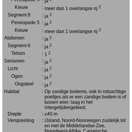
ja
Kieuw
:
2
meer dan 1 overlangse rij
Segment 8
:
2
ja
Pereiopode 5
:
2
ja
Kieuw
:
2
meer dan 1 overlangse rij
Abdomen
:
2
ja
Segment 6
:
2
ja
Telson
:
2
1
Sensoren
:
2
ja
Licht
:
2
ja
Ogen
:
2
ja
Oogsteel
:
2
ja
Habitat
:
Op zandige bodems, ook in rotsachtige
poeltjes als er een zandige bodem is of
tussen wier; laag in het
intergetijdengebied;
Diepte
:
≤40 m
Verspreiding
:
IJsland, Noord-Noorwegen zuidelijk tot
en met de Middellandse-Zee,
Noordwest-Afrika, Canarische