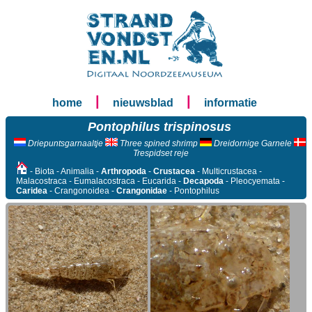
|
|
home
nieuwsblad
informatie
Pontophilus trispinosus
Driepuntsgarnaaltje
Three spined shrimp
Dreidornige Garnele
Trespidset reje
- Biota - Animalia -
Arthropoda
-
Crustacea
- Multicrustacea -
Malacostraca - Eumalacostraca - Eucarida -
Decapoda
- Pleocyemata -
Caridea
- Crangonoidea -
Crangonidae
- Pontophilus