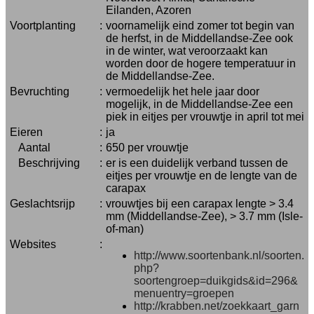
Eilanden, Azoren
Voortplanting
:
voornamelijk eind zomer tot begin van
de herfst, in de Middellandse-Zee ook
in de winter, wat veroorzaakt kan
worden door de hogere temperatuur in
de Middellandse-Zee.
Bevruchting
:
vermoedelijk het hele jaar door
mogelijk, in de Middellandse-Zee een
piek in eitjes per vrouwtje in april tot mei
Eieren
:
ja
Aantal
:
650 per vrouwtje
Beschrijving
:
er is een duidelijk verband tussen de
eitjes per vrouwtje en de lengte van de
carapax
Geslachtsrijp
:
vrouwtjes bij een carapax lengte > 3.4
mm (Middellandse-Zee), > 3.7 mm (Isle-
of-man)
Websites
:
http://www.soortenbank.nl/soorten.
php?
soortengroep=duikgids&id=296&
menuentry=groepen
http://krabben.net/zoekkaart_garn