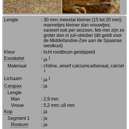
Lengte
:
30 mm; meestal kleiner (15 tot 20 mm);
mannetjes kleiner dan vrouwtjes;
varieert ook per seizoen, feb-mei zijn ze
groter dan in juli-oktober (dit geldt voor
de Middellandse-Zee aan de Spaanse
westkust)
Kleur
:
licht roodbruin gestippeld
Exoskelet
:
1
ja
Materiaal
:
chitine, amorf calciumcarbonaat, calciet
1
Lichaam
:
1
ja
Carapax
:
ja
Lengte
Man
:
2,9 mm
Vrouw
:
5,2 mm; ≤8 mm
Kop
:
ja
Segment 1
:
ja
Rostrum
:
ja