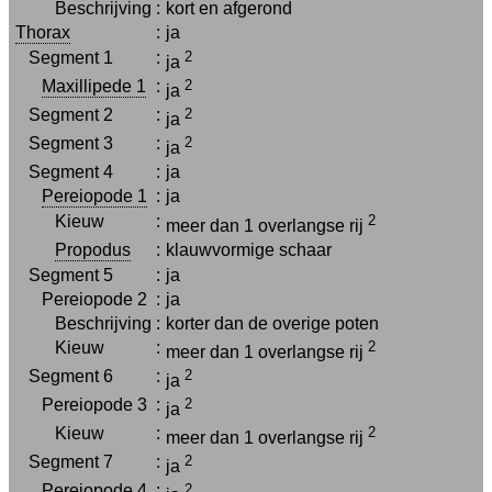
Beschrijving
:
kort en afgerond
Thorax
:
ja
Segment 1
:
2
ja
Maxillipede 1
:
2
ja
Segment 2
:
2
ja
Segment 3
:
2
ja
Segment 4
:
ja
Pereiopode 1
:
ja
Kieuw
:
2
meer dan 1 overlangse rij
Propodus
:
klauwvormige schaar
Segment 5
:
ja
Pereiopode 2
:
ja
Beschrijving
:
korter dan de overige poten
Kieuw
:
2
meer dan 1 overlangse rij
Segment 6
:
2
ja
Pereiopode 3
:
2
ja
Kieuw
:
2
meer dan 1 overlangse rij
Segment 7
:
2
ja
Pereiopode 4
:
2