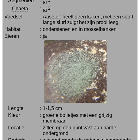
Segmenten
:
2
ja
Chaeta
:
2
ja
Voedsel
:
Aaseter; heeft geen kaken; met een soort
lange slurf zuigt het zijn prooi leeg
Habitat
:
onderstenen en in mosselbanken
Eieren
:
ja
Lengte
:
1-1,5 cm
Kleur
:
groene bolletjes met een grijzig
membraan
Locatie
:
zitten op een punt vast aan harde
ondergrond