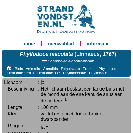
|
|
home
nieuwsblad
informatie
Phyllodoce maculata
(Linnaeus, 1767)
Gestippelde dieseltreinworm
- Biota - Animalia -
Annelida
-
Polychaeta
- Errantia - Phyllodocida -
Phyllodociformia - Phyllodocidae - Phyllodocinae - Phyllodoce
Lichaam
:
ja
Beschrijving
:
Het lichaam bestaat een lange buis met
de mond aan de ene kant, de anus aan
1
de andere.
Lengte
:
100 mm
Kleur
:
wit tot gelig met donkerbruine
dwarsbanden
Ringen
:
1
ja