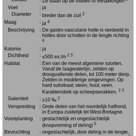
Ze staan op de lobben of vertakkingen
Voet
:
ja
Diameter
:
2
breder dan de zuil
Maag
:
4
ja
Beschrijving
:
De gastro-vasculaire holte is verdeeld in
holtes door schotten in de lengte richting
4
Kolonie
:
ja
Dichtheid
:
2
3
≤500 ex./m
Habitat
:
Een van de meest algemene soorten.
Vanaf de laagwaterlijn, zelden op
droogvallende delen, tot 100 meter dierp.
Zelden in modderige omgevingen. Op
hard substraat; steen, hout, veen.
2
3
Karakteristiek op scheepswrakken.
Saleniteit
:
2
≥10 ‰
Verspreiding
:
Grote delen van het noordelijk halfrond,
in Europa zuidelijk tot West-Bretagne.
Voortplanting
:
geslachtelijk en ongeslachtelijk
5
(knopvorming of deling)
Bevruchting
:
ongeslachtelijk, door deling in de lengte,