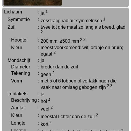
Lichaam
:
1
ja
Symmetrie
:
1
zesstralig radiair symmetrisch
Zuil
:
twee tot drie maal zo lang als breed, glad
2
Hoogte
:
2
3
200 mm; ≤500 mm
Kleur
:
meest voorkomend: wit, oranje en bruin;
2
egaal
Mondschijf
:
ja
Diameter
:
breder dan de zuil
Tekening
:
2
geen
Vorm
:
met 5 of 6 lobben of vertakkingen die
2
3
vaak naar omlaag gebogen zijn
Tentakels
:
ja
Beschrijving
:
4
hol
Aantal
:
2
veel
Kleur
:
2
meestal lichter dan de zuil
Lengte
:
2
kort
Locatie
:
2