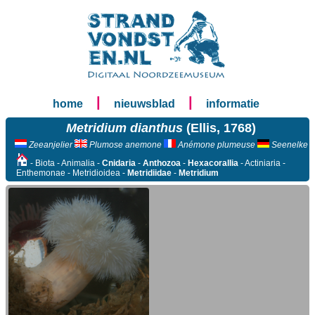
|
|
home
nieuwsblad
informatie
Metridium dianthus
(Ellis, 1768)
Zeeanjelier
Plumose anemone
Anémone plumeuse
Seenelke
- Biota - Animalia -
Cnidaria
-
Anthozoa
-
Hexacorallia
- Actiniaria -
Enthemonae - Metridioidea -
Metridiidae
-
Metridium