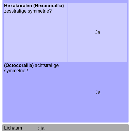
Hexakoralen (Hexacorallia)
zesstralige symmetrie?
Ja
(Octocorallia)
achtstralige
symmetrie?
Ja
Lichaam
:
ja