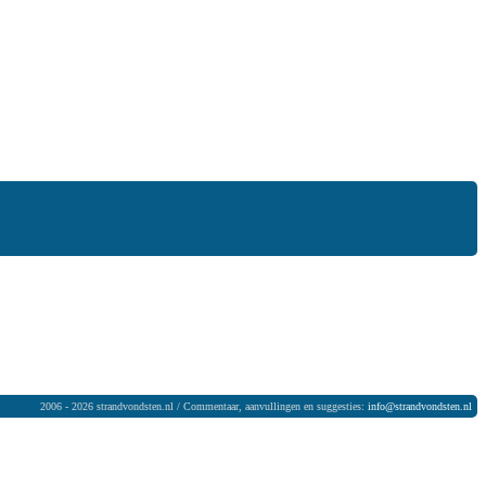
2006 - 2026 strandvondsten.nl / Commentaar, aanvullingen en suggesties:
info@strandvondsten.nl