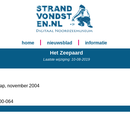
|
|
home
nieuwsblad
informatie
Het Zeepaard
Laatste wijziging: 10-08-2019
ap, november 2004
00-064