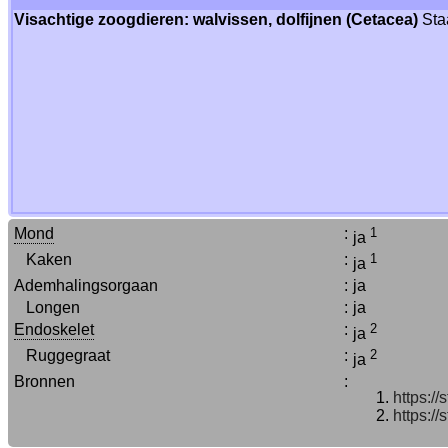
Visachtige zoogdieren: walvissen, dolfijnen (Cetacea)
Staa
Mond
:
1
ja
Kaken
:
1
ja
Ademhalingsorgaan
:
ja
Longen
:
ja
Endoskelet
:
2
ja
Ruggegraat
:
2
ja
Bronnen
:
https:/
https:/