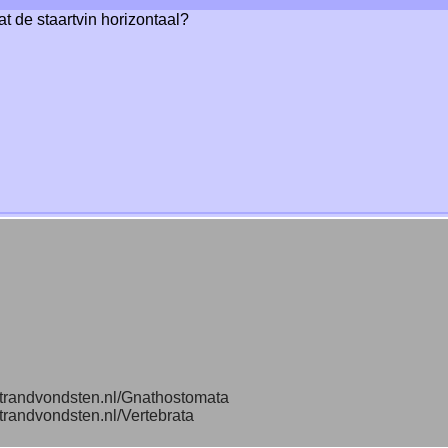
t de staartvin horizontaal?
/strandvondsten.nl/Gnathostomata
/strandvondsten.nl/Vertebrata