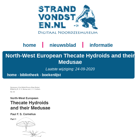
|
|
home
nieuwsblad
informatie
North-West European Thecate Hydroids and their
Medusae
Laatste wijziging: 24-09-2020
home
-
bibliotheek
-
boekenlijst