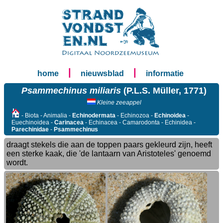
|
|
home
nieuwsblad
informatie
Psammechinus miliaris
(P.L.S. Müller, 1771)
Kleine zeeappel
- Biota - Animalia -
Echinodermata
- Echinozoa -
Echinoidea
-
Euechinoidea -
Carinacea
- Echinacea - Camarodonta - Echinidea -
Parechinidae
-
Psammechinus
draagt stekels die aan de toppen paars gekleurd zijn, heeft
een sterke kaak, die 'de lantaarn van Aristoteles' genoemd
wordt.