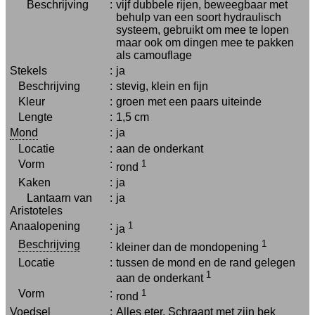
Beschrijving
:
vijf dubbele rijen, beweegbaar met
behulp van een soort hydraulisch
systeem, gebruikt om mee te lopen
maar ook om dingen mee te pakken
als camouflage
Stekels
:
ja
Beschrijving
:
stevig, klein en fijn
Kleur
:
groen met een paars uiteinde
Lengte
:
1,5 cm
Mond
:
ja
Locatie
:
aan de onderkant
Vorm
:
1
rond
Kaken
:
ja
Lantaarn van
:
ja
Aristoteles
Anaalopening
:
1
ja
Beschrijving
:
1
kleiner dan de mondopening
Locatie
:
tussen de mond en de rand gelegen
1
aan de onderkant
Vorm
:
1
rond
Voedsel
:
Alles eter. Schraapt met zijn bek