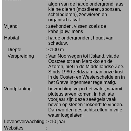
algen van de harde ondergrond, aas,
kleine dieren (mosdieren, sponzen,
schelpdieren), zeewieren en
organisch afval
Vijand
:
zeehonden, vissen zoals de
kabeljauw, mens
Habitat
:
harde ondergronden, houdt van
schaduw.
Diepte
:
≤100 m
Verspreiding
:
Van Noorwegen tot IJsland, via de
Oostzee tot aan Marokko en de
Azoren, niet in de Middellandse Zee.
Sinds 1980 zeldzaam aan onze kust.
In de Ooster- en Westerschelde en in
het Grevelingenmeer regelmatig.
Voortplanting
:
bevruchting vrij in het water, waaruit
pluteuslarven komen. In het late
voorjaar zijn deze zeeëgels vaak
boven op stenen "rokend" te vinden.
Dan worden geslachtscellen in vrije
water losgelaten.
Levensverwachting
:
≤10 jaar
Websites
: