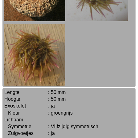
Lengte
:
50 mm
Hoogte
:
50 mm
Exoskelet
:
ja
Kleur
:
groengrijs
Lichaam
Symmetrie
:
Vijfzijdig symmetrisch
Zuigvoetjes
:
ja